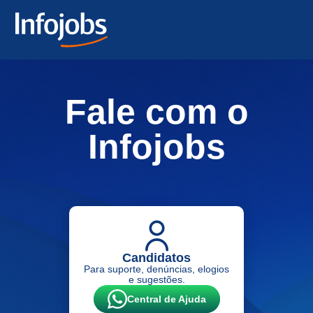
Fale com o
Infojobs
Candidatos
Para suporte, denúncias, elogios
e sugestões.
Central de Ajuda