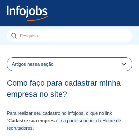
Artigos nessa seção
Como faço para cadastrar minha empresa no site?
Como faço para cadastrar minha
Como anunciar as vagas da minha empresa no
empresa no site?
Infojobs?
Como posso recuperar os currículos recebidos por e-
Para realizar seu cadastro no Infojobs, clique no link
mail?
"
Cadastre sua empresa
", na parte superior da Home de
Como faço para receber os currículos?
recrutadores.
O Infojobs é gratuito para empresas?