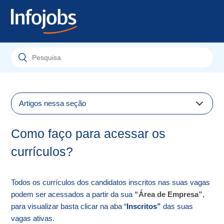
Artigos nessa seção
Como receber currículos dentro do perfil desejado?
Como faço para acessar os
Como posso recuperar os currículos recebidos por e-
currículos?
mail?
Como faço para acessar os currículos?
Todos os currículos dos candidatos inscritos nas suas vagas
podem ser acessados a partir da sua
“Área de Empresa”
,
para visualizar basta clicar na aba “
Inscritos”
das suas
vagas ativas.