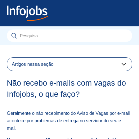
Artigos nessa seção
Como cancelo meu aviso de vagas?
Não recebo e-mails com vagas do
Como cancelar ou desativar meu currículo?
Infojobs, o que faço?
Etapas de candidatura “Recebido”, “Revisado”, “Pré-
selecionado” ou “Finalista”, o que significam?
Geralmente o não recebimento do Aviso de Vagas por e-mail
Não recebo e-mails com vagas do Infojobs, o que
acontece por problemas de entrega no servidor do seu e-
faço?
mail.
Como as empresas entram em contato?