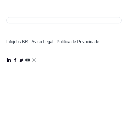
A configuração será feita online ou pessoalmente?
Durante o estágio de configuração, terei algum contato
de suporte?
Infojobs BR
Aviso Legal
Política de Privacidade