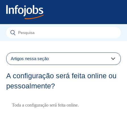
Artigos nessa seção
Quanto tempo leva para configurar o Pandapé?
A configuração será feita online ou
Quanto tempo leva para configurar o Pandapé?
pessoalmente?
Preciso ter conhecimento de linguagem de programação
ou manusear determinados programas para a
instalação?
Toda a configuração será feita online.
Poderei importar informações da empresa coletadas em
planilhas de Excel?