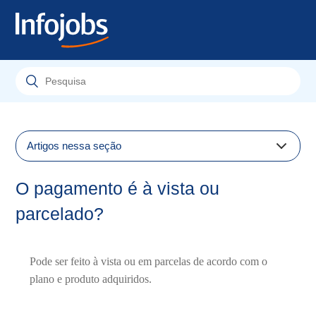
Artigos nessa seção
Qual a duração dos períodos de contratação?
O pagamento é à vista ou
Qual a duração dos períodos de contratação?
parcelado?
Existe um custo extra para receber apoio com mais
frequência?
Pode ser feito à vista ou em parcelas de acordo com o
Qual o tempo médio de resposta?
plano e produto adquiridos.
Como posso entrar em contato com o atendimento ao
cliente?