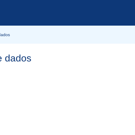
dados
e dados