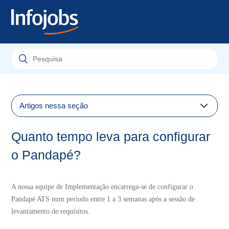
Artigos nessa seção
Quanto tempo leva para configurar o Pandapé?
Quanto tempo leva para configurar
Quanto tempo leva para configurar o Pandapé?
o Pandapé?
Quais informações minha equipe de recrutamento
poderá ver?
A nossa equipe de Implementação encarrega-se de configurar o
O Pandapé permite o recrutamento colaborativo?
Pandapé ATS num período entre 1 a 3 semanas após a sessão de
É possível configurar notificações e alertas no Pandapé
levantamento de requisitos.
para não perder informações importantes?