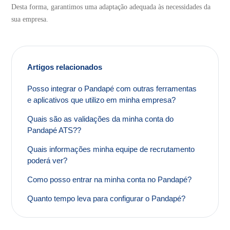
Desta forma, garantimos uma adaptação adequada às necessidades da
Posso customizar o processo de seleção de candidatos
sua empresa.
no Pandapé?
Posso integrar o Pandapé com outras ferramentas e
aplicativos que utilizo em minha empresa?
Artigos relacionados
Preciso ter conhecimento em linguagem de
programação ou manusear determinados programas
Posso integrar o Pandapé com outras ferramentas
para a instalação?
e aplicativos que utilizo em minha empresa?
Quais são as validações da minha conta do Pandapé
Quais são as validações da minha conta do
ATS??
Pandapé ATS??
A configuração será feita online ou pessoalmente?
Quais informações minha equipe de recrutamento
poderá ver?
Exibir mais
Como posso entrar na minha conta no Pandapé?
Quanto tempo leva para configurar o Pandapé?